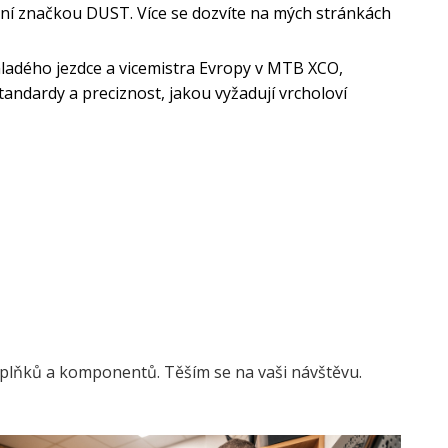
stní značkou DUST. Více se dozvíte na mých stránkách
dého jezdce a vicemistra Evropy v MTB XCO,
standardy a preciznost, jakou vyžadují vrcholoví
oplňků a komponentů. Těším se na vaši návštěvu.